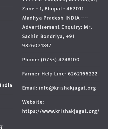
Zone - 1, Bhopal - 462011
Madhya Pradesh INDIA ----
Advertisement Enquiry: Mr.
Sachin Bondriya, +91
9826021837
Phone: (0755) 4248100
Farmer Help Line- 6262166222
 India
Email: info@krishakjagat.org
Website:
https://www.krishakjagat.org/
ार