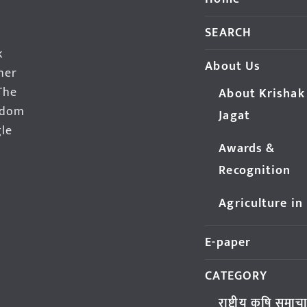
SEARCH
k
About Us
her
The
About Krishak
edom
Jagat
gle
Awards &
Recognition
Agriculture in
E-paper
CATEGORY
राष्ट्रीय कृषि समाच