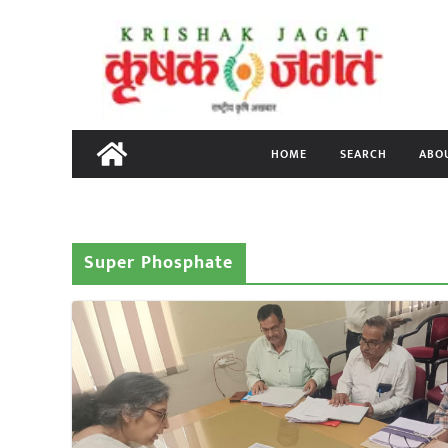
Skip
to
content
HOME
SEARCH
ABO
Super Phosphate