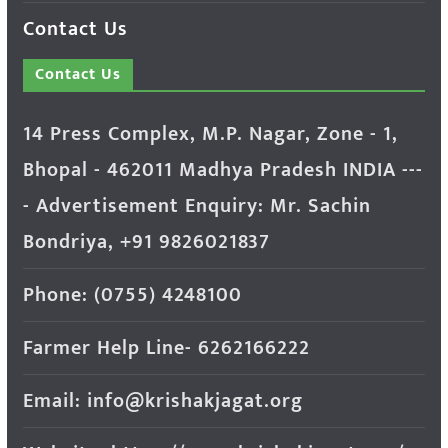
Contact Us
Contact Us
14 Press Complex, M.P. Nagar, Zone - 1,
Bhopal - 462011 Madhya Pradesh INDIA ---
- Advertisement Enquiry: Mr. Sachin
Bondriya, +91 9826021837
Phone: (0755) 4248100
Farmer Help Line- 6262166222
Email: info@krishakjagat.org