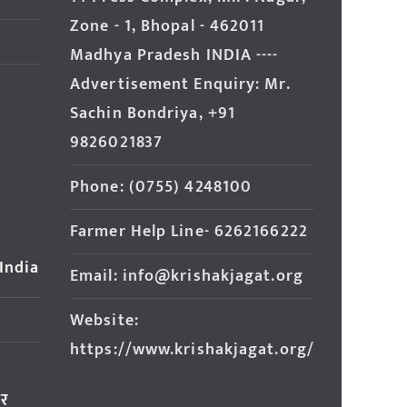
Zone - 1, Bhopal - 462011
Madhya Pradesh INDIA ----
Advertisement Enquiry: Mr.
Sachin Bondriya, +91
9826021837
Phone: (0755) 4248100
Farmer Help Line- 6262166222
 India
Email: info@krishakjagat.org
Website:
https://www.krishakjagat.org/
ार