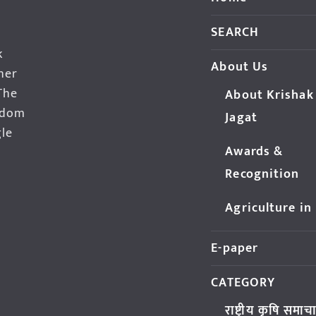
SEARCH
k
About Us
her
The
About Krishak
edom
Jagat
gle
Awards &
Recognition
Agriculture in
E-paper
CATEGORY
राष्ट्रीय कृषि समाच