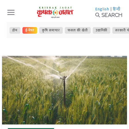
Skip
English
|
हिन्दी
to
Search
content
होम
ई-पेपर
कृषि समाचार
फसल की खेती
उद्यानिकी
सरकारी य