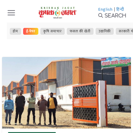
Skip
English
|
हिन्दी
to
Search
content
होम
ई-पेपर
कृषि समाचार
फसल की खेती
उद्यानिकी
सरकारी य