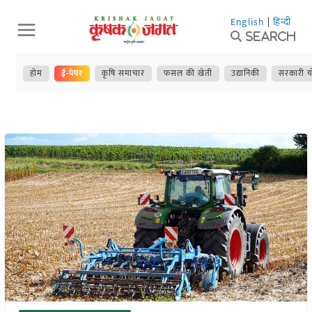
Skip
English
|
हिन्दी
to
Search
content
होम
ई-पेपर
कृषि समाचार
फसल की खेती
उद्यानिकी
सरकारी य