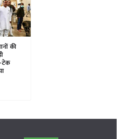
नों की
़ी
ई-टेक
या