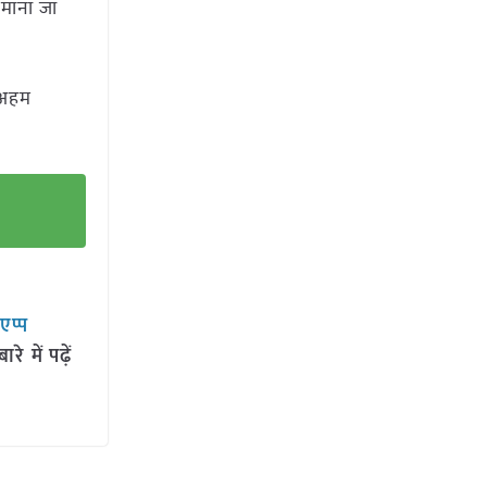
 माना जा
ं अहम
सएप्प
 में पढ़ें