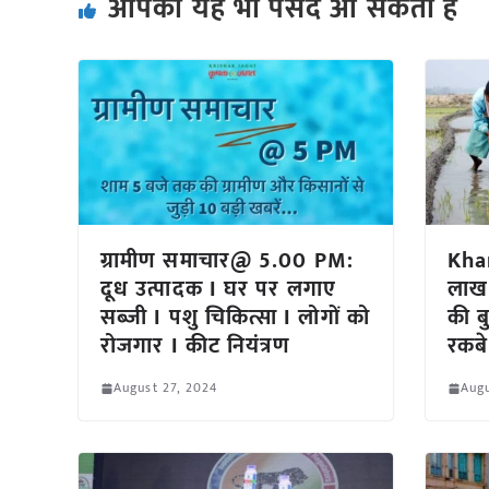
आपको यह भी पसंद आ सकता हैं
ग्रामीण समाचार@ 5.00 PM:
Kha
दूध उत्पादक I घर पर लगाए
लाख ह
सब्जी I पशु चिकित्सा I लोगों को
की ब
रोजगार I कीट नियंत्रण
रकबे 
August 27, 2024
Augu