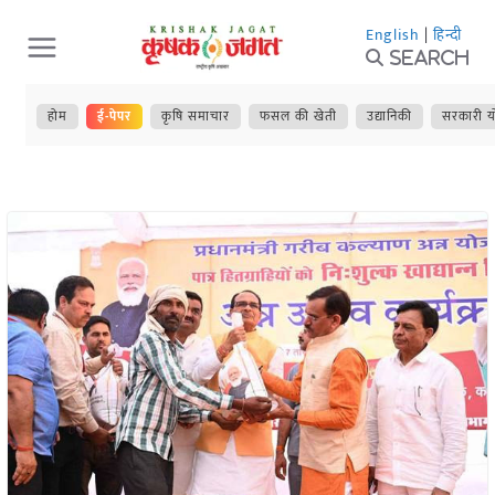
Skip
English
|
हिन्दी
to
Search
content
होम
ई-पेपर
कृषि समाचार
फसल की खेती
उद्यानिकी
सरकारी य