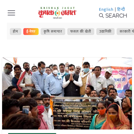
Skip
English
|
हिन्दी
to
Search
content
होम
ई-पेपर
कृषि समाचार
फसल की खेती
उद्यानिकी
सरकारी य