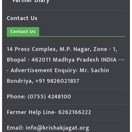
Farmer Diary
Contact Us
Contact Us
14 Press Complex, M.P. Nagar, Zone - 1,
Bhopal - 462011 Madhya Pradesh INDIA ---
- Advertisement Enquiry: Mr. Sachin
Bondriya, +91 9826021837
Phone: (0755) 4248100
Farmer Help Line- 6262166222
Email: info@krishakjagat.org