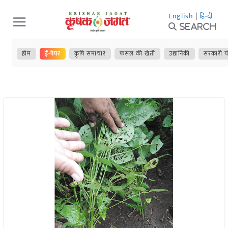
Skip
English
|
हिन्दी
to
Search
content
होम
ई-पेपर
कृषि समाचार
फसल की खेती
उद्यानिकी
सरकारी य