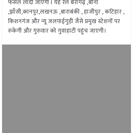
फसल लादी जाएगी l यह रेल बैरागढ़ ,बीना
,झाँसी,कानपुर,लखनऊ ,बाराबंकी , हाजीपुर , कटिहार ,
किशनगंज और न्यू जलपाईगुड़ी जैसे प्रमुख स्टेशनों पर
रुकेगी और गुरुवार को गुवाहाटी पहुंच जाएगी।