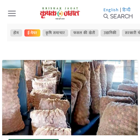
Skip
English
|
हिन्दी
to
Search
content
होम
ई-पेपर
कृषि समाचार
फसल की खेती
उद्यानिकी
सरकारी य