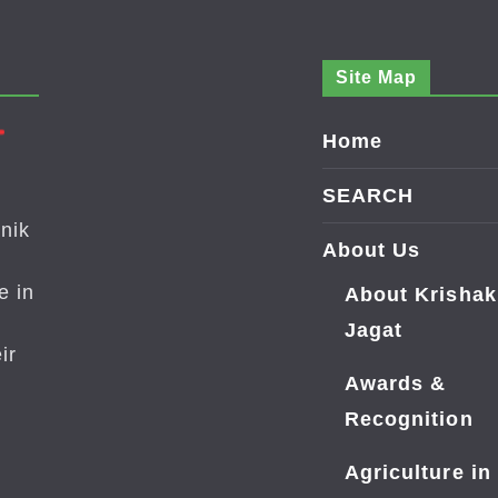
Site Map
Home
SEARCH
nik
About Us
e in
About Krishak
Jagat
ir
Awards &
Recognition
Agriculture in