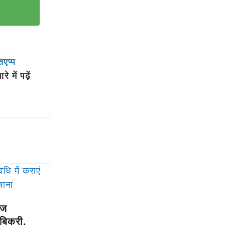
सएप्प
में पढ़ें
ीज
िक्री,