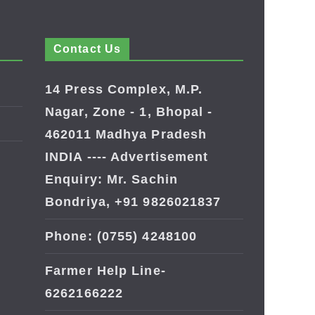
Contact Us
14 Press Complex, M.P.
Nagar, Zone - 1, Bhopal -
462011 Madhya Pradesh
INDIA ---- Advertisement
Enquiry: Mr. Sachin
Bondriya, +91 9826021837
Phone: (0755) 4248100
Farmer Help Line-
6262166222