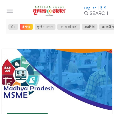
Skip
English
|
हिन्दी
to
Search
content
होम
ई-पेपर
कृषि समाचार
फसल की खेती
उद्यानिकी
सरकारी य