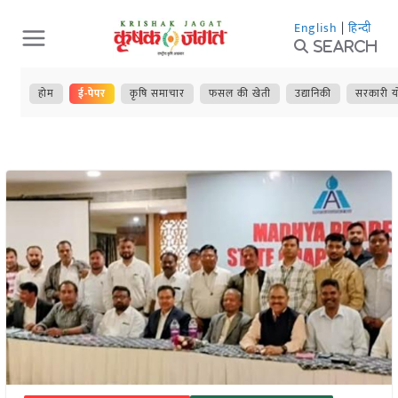
Skip
English
|
हिन्दी
to
Search
content
होम
ई-पेपर
कृषि समाचार
फसल की खेती
उद्यानिकी
सरकारी य