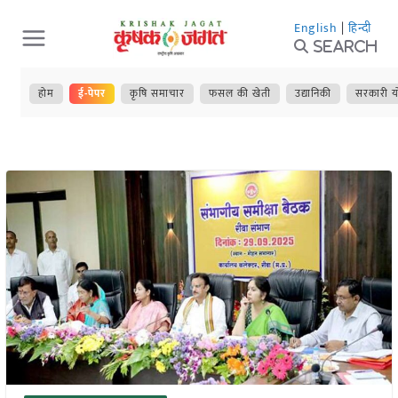
Skip
English
|
हिन्दी
to
Search
content
होम
ई-पेपर
कृषि समाचार
फसल की खेती
उद्यानिकी
सरकारी य