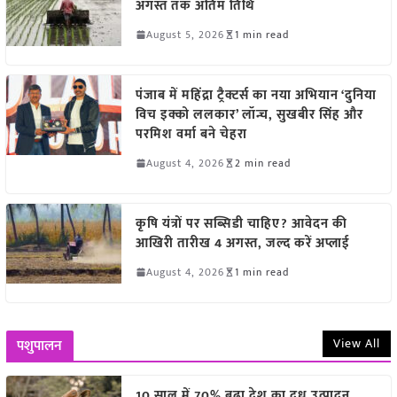
अगस्त तक अंतिम तिथि
August 5, 2026
1 min read
पंजाब में महिंद्रा ट्रैक्टर्स का नया अभियान ‘दुनिया
विच इक्को ललकार’ लॉन्च, सुखबीर सिंह और
परमिश वर्मा बने चेहरा
August 4, 2026
2 min read
कृषि यंत्रों पर सब्सिडी चाहिए? आवेदन की
आखिरी तारीख 4 अगस्त, जल्द करें अप्लाई
August 4, 2026
1 min read
View All
पशुपालन
10 साल में 70% बढ़ा देश का दूध उत्पादन,