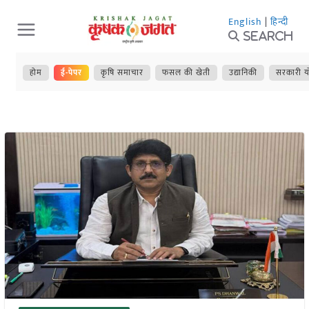
Skip
English
|
हिन्दी
to
Search
content
होम
ई-पेपर
कृषि समाचार
फसल की खेती
उद्यानिकी
सरकारी य