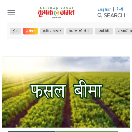
Skip
English
|
हिन्दी
to
Search
content
होम
ई-पेपर
कृषि समाचार
फसल की खेती
उद्यानिकी
सरकारी य