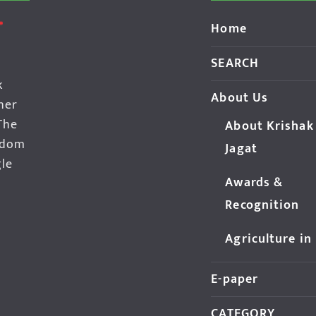
Home
SEARCH
k
About Us
her
The
About Krishak
edom
Jagat
gle
Awards &
Recognition
Agriculture in
E-paper
CATEGORY