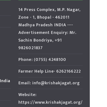
14 Press Complex, M.P. Nagar,
Zone - 1, Bhopal - 462011
Madhya Pradesh INDIA ----
Advertisement Enquiry: Mr.
Sachin Bondriya, +91
9826021837
Phone: (0755) 4248100
Farmer Help Line- 6262166222
 India
Email: info@krishakjagat.org
Website:
https://www.krishakjagat.org/