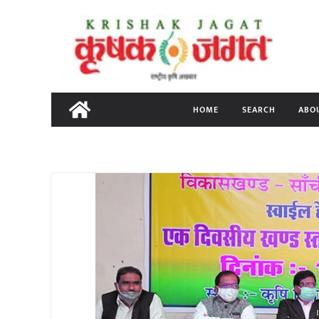
Skip
to
content
HOME
SEARCH
ABO