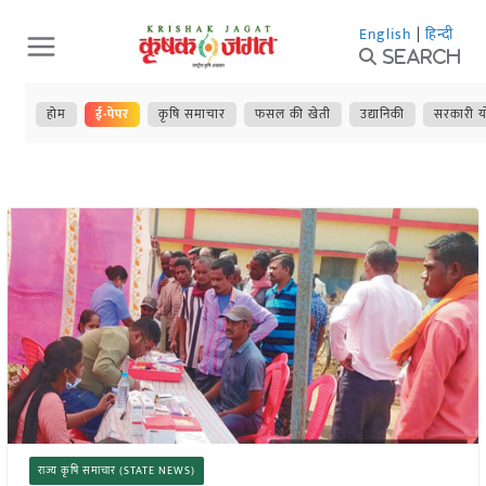
Skip
English
|
हिन्दी
to
Search
content
होम
ई-पेपर
कृषि समाचार
फसल की खेती
उद्यानिकी
सरकारी य
राज्य कृषि समाचार (STATE NEWS)