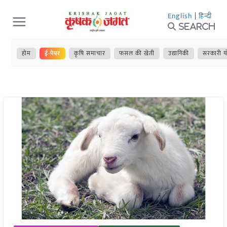
Skip
English
|
हिन्दी
to
Search
content
होम
ई-पेपर
कृषि समाचार
फसल की खेती
उद्यानिकी
सरकारी य