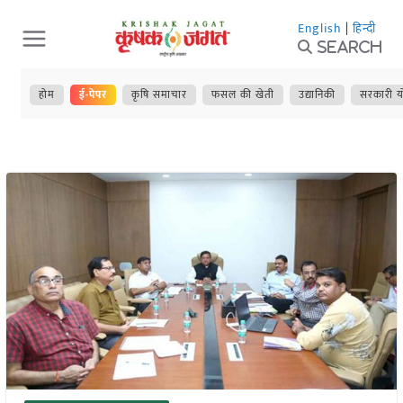
Skip
English
|
हिन्दी
to
Search
content
होम
ई-पेपर
कृषि समाचार
फसल की खेती
उद्यानिकी
सरकारी य