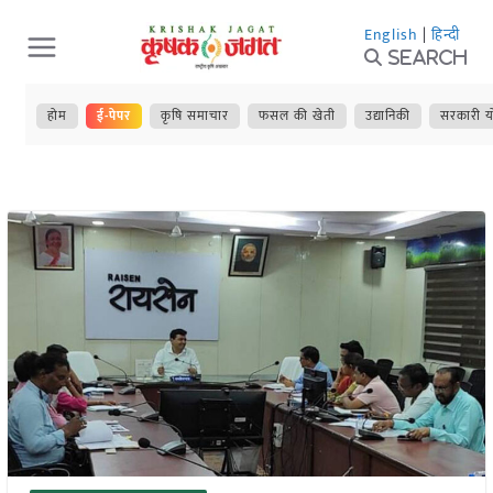
Skip
English
|
हिन्दी
to
Search
content
होम
ई-पेपर
कृषि समाचार
फसल की खेती
उद्यानिकी
सरकारी य