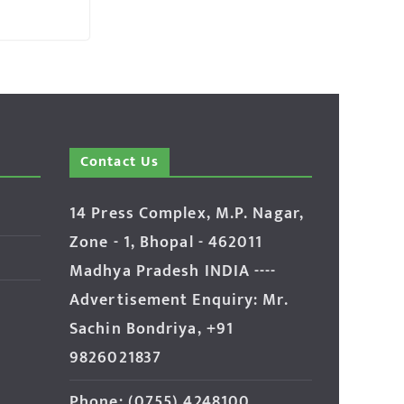
Contact Us
14 Press Complex, M.P. Nagar,
Zone - 1, Bhopal - 462011
Madhya Pradesh INDIA ----
Advertisement Enquiry: Mr.
Sachin Bondriya, +91
9826021837
Phone: (0755) 4248100