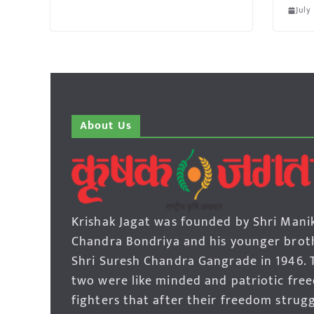
July
About Us
Krishak Jagat was founded by Shri Mani
Chandra Bondriya and his younger brot
Shri Suresh Chandra Gangrade in 1946. 
two were like minded and patriotic fre
fighters that after their freedom strug