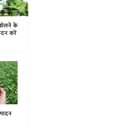
खोलने के
दन करें
्पादन