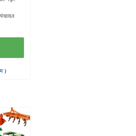
 पंचायत
राम
)