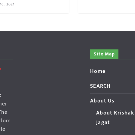
 16, 2021
Site Map
Home
SEARCH
k
About Us
her
The
About Krishak
edom
Jagat
gle