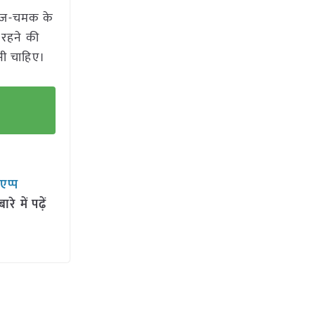
गरज-चमक के
 रहने की
नी चाहिए।
सएप्प
 में पढ़ें