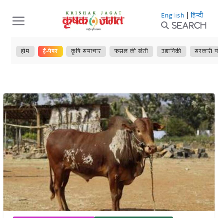
Skip
English
|
हिन्दी
to
Search
content
होम
ई-पेपर
कृषि समाचार
फसल की खेती
उद्यानिकी
सरकारी य