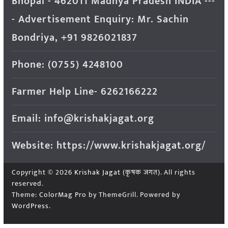
Bhopal - 462011 Madhya Pradesh INDIA ---
- Advertisement Enquiry: Mr. Sachin
Bondriya, +91 9826021837
Phone: (0755) 4248100
Farmer Help Line- 6262166222
Email: info@krishakjagat.org
Website: https://www.krishakjagat.org/
Copyright © 2026
Krishak Jagat (कृषक जगत)
. All rights
reserved.
Theme:
ColorMag Pro
by ThemeGrill. Powered by
WordPress
.