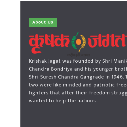
About Us
Krishak Jagat was founded by Shri Mani
Chandra Bondriya and his younger brot
Shri Suresh Chandra Gangrade in 1946. 
two were like minded and patriotic fre
fighters that after their freedom strug
wanted to help the nations