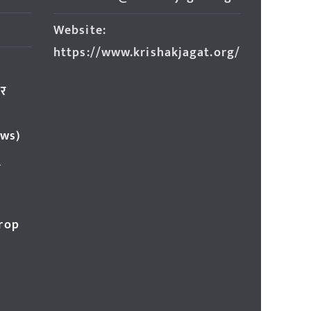
Website:
https://www.krishakjagat.org/
ार
ews)
र
Crop