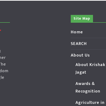
Site Map
Home
SEARCH
k
About Us
her
The
About Krishak
edom
Jagat
gle
Awards &
Recognition
Agriculture in