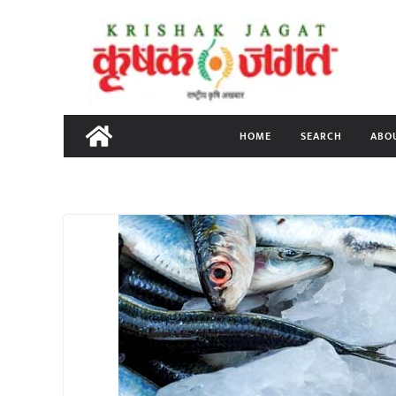
Skip
to
content
HOME
SEARCH
ABO