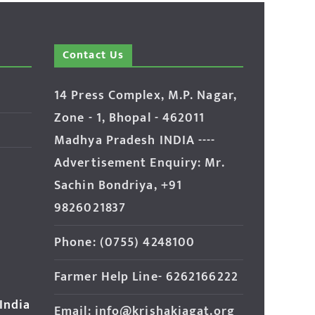
Contact Us
14 Press Complex, M.P. Nagar,
Zone - 1, Bhopal - 462011
Madhya Pradesh INDIA ----
Advertisement Enquiry: Mr.
Sachin Bondriya, +91
9826021837
Phone: (0755) 4248100
Farmer Help Line- 6262166222
 India
Email: info@krishakjagat.org