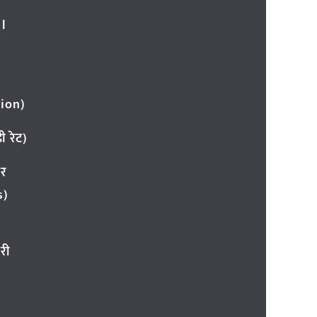
l
ion)
 रेट)
ार
s)
री