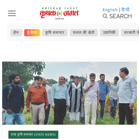
Skip
English
|
हिन्दी
to
Search
content
होम
ई-पेपर
कृषि समाचार
फसल की खेती
उद्यानिकी
सरकारी य
राज्य कृषि समाचार (STATE NEWS)