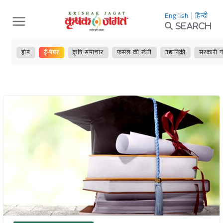
Skip
English
|
हिन्दी
to
Search
content
होम
ई-पेपर
कृषि समाचार
फसल की खेती
उद्यानिकी
सरकारी य