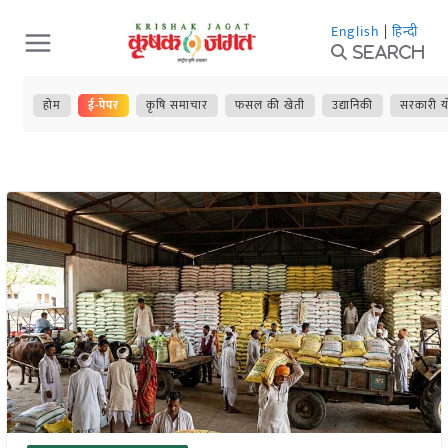
Skip
English
|
हिन्दी
to
Search
content
होम
ई-पेपर
कृषि समाचार
फसल की खेती
उद्यानिकी
सरकारी य