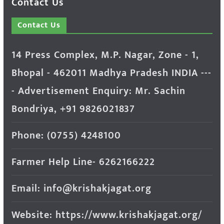
Contact Us
Contact Us
14 Press Complex, M.P. Nagar, Zone - 1,
Bhopal - 462011 Madhya Pradesh INDIA ---
- Advertisement Enquiry: Mr. Sachin
Bondriya, +91 9826021837
Phone: (0755) 4248100
Farmer Help Line- 6262166222
Email: info@krishakjagat.org
Website: https://www.krishakjagat.org/