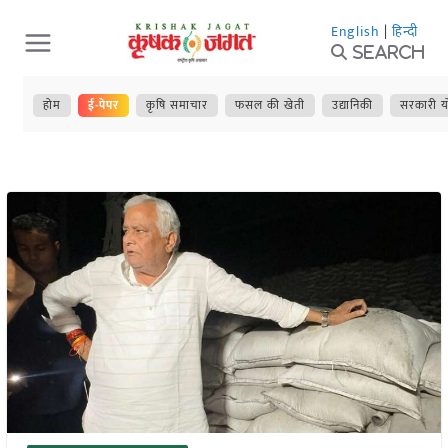
Skip
English
|
हिन्दी
to
Search
content
होम
ई-पेपर
कृषि समाचार
फसल की खेती
उद्यानिकी
सरकारी य