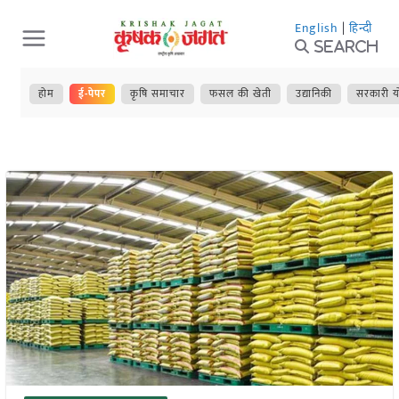
Skip
English
|
हिन्दी
to
Search
content
होम
ई-पेपर
कृषि समाचार
फसल की खेती
उद्यानिकी
सरकारी य