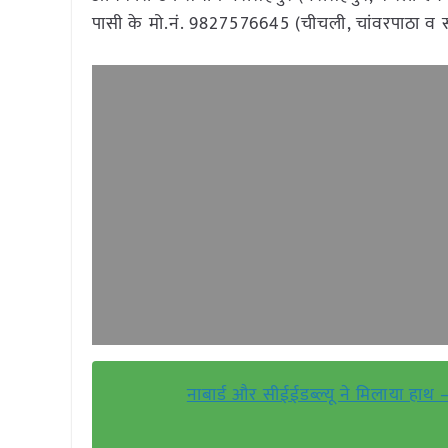
पासी के मो.नं. 9827576645 (चीचली, चांवरपाठा व सां
नाबार्ड और सीईईडब्ल्यू ने मिलाया हा