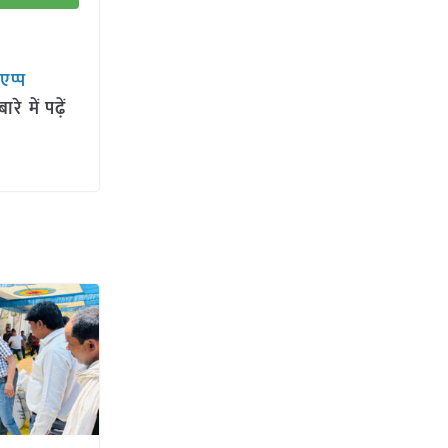
सएप्प
 में पढ़ें