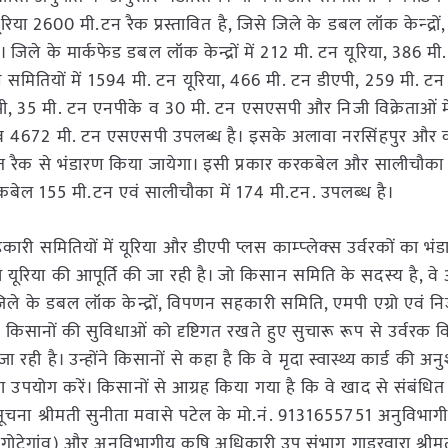
िया 2600 मी.टन रैक प्रस्तावित है, जिसे जिले के डबल लॉक केन्‍द्रों,
ा। जिले के मार्कफेड डबल लॉक केन्द्रों में 212 मी. टन यूरिया, 386 मी
मितियों में 1594 मी. टन यूरिया, 466 मी. टन डीएपी, 259 मी. ट
पी, 35 मी. टन एनपीके व 30 मी. टन एसएसपी और निजी विक्रेताओं मे
े व 4672 मी. टन एसएसपी उपलब्ध है। इसके अलावा नरसिंहपुर औ
स्तावित रैक से भंडारण किया जायेगा। इसी प्रकार करकबेल और सालीच
करकबेल 155 मी.टन एवं सालीचौका में 174 मी.टन. उपलब्‍ध है।
समितियों में यूरिया और डीएपी प्लस काम्‍प्‍लेक्‍स उर्वरकों का भंड
 यूरिया की आपूर्ति की जा रही है। जो किसान समिति के सदस्य है, वे
िले के डबल लॉक केन्द्रों, विपणन सहकारी समिति, एमपी एग्रो एवं न
में किसानों की सुविधाओं को दृष्टिगत रखते हुए सुचारू रूप से उर्वरक
ी है। उन्होंने किसानों से कहा है कि वे मृदा स्वास्थ्य कार्ड की अनुश
 का उपयोग करें। किसानों से आग्रह किया गया है कि वे खाद से संबंधि
 सूचना श्रीमती सुनीता मवासे पटेल के मो.नं. 9131655751 अनुविभाग
 गोटेगांव) और अनुविभागीय कृषि अधिकारी उप संभाग गाडरवारा श्रीमत