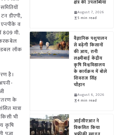
क्षेत्र की उपलब्धियां
 समितियों
August 7, 2026
. टन डीएपी,
5 min read
न एनपीके व
ं 809 मी.
वैज्ञानिक पशुपालन
र करकबेल
से बढ़ेगी किसानों
ौका डबल लॉक
की आय, रानी
लक्ष्मीबाई केंद्रीय
कृषि विश्वविद्यालय
के कार्यक्रम में बोले
ारण है।
शिवराज सिंह
 अपनी-
चौहान
िजी
August 6, 2026
 वितरण के
4 min read
ंसित मात्रा
त किसी भी
आईसीएआर ने
ीय कृषि
विकसित किया
ी पूजा
अफ्रीकी स्वाइन