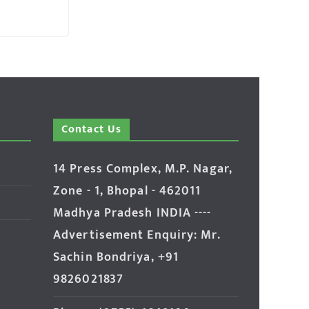
Contact Us
14 Press Complex, M.P. Nagar,
Zone - 1, Bhopal - 462011
Madhya Pradesh INDIA ----
Advertisement Enquiry: Mr.
Sachin Bondriya, +91
9826021837