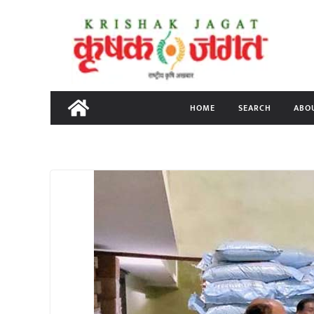
Skip
to
content
HOME
SEARCH
ABO