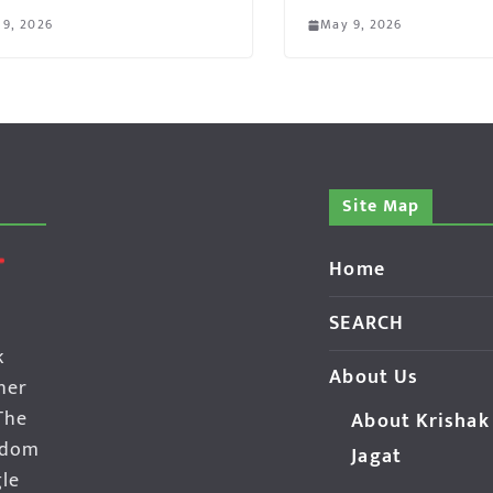
 9, 2026
May 9, 2026
Site Map
Home
SEARCH
k
About Us
her
The
About Krishak
edom
Jagat
gle