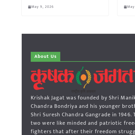
May 9, 2026
May
About Us
Krishak Jagat was founded by Shri Mani
Chandra Bondriya and his younger brot
Shri Suresh Chandra Gangrade in 1946. 
two were like minded and patriotic fre
fighters that after their freedom strug