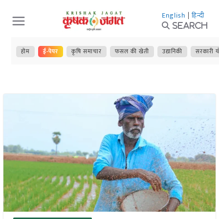
Skip
English
|
हिन्दी
to
Search
content
होम
ई-पेपर
कृषि समाचार
फसल की खेती
उद्यानिकी
सरकारी य