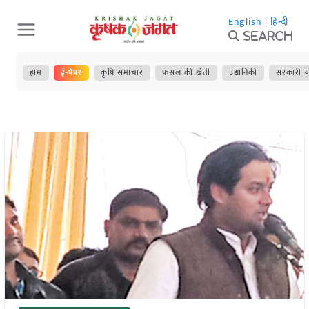
Skip
English
|
हिन्दी
to
Search
content
होम
ई-पेपर
कृषि समाचार
फसल की खेती
उद्यानिकी
सरकारी य