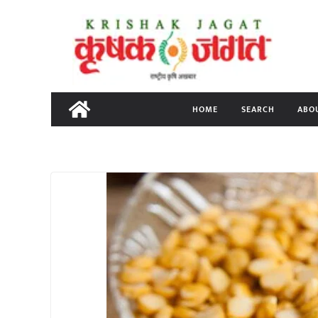
Skip
to
content
HOME
SEARCH
ABO