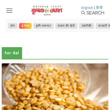
Skip
English
|
हिन्दी
to
Search
content
होम
ई-पेपर
कृषि समाचार
फसल की खेती
उद्यानिकी
सरकारी य
tur dal