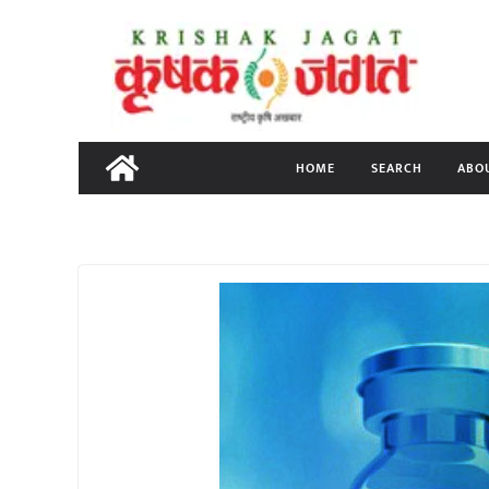
Skip
to
content
HOME
SEARCH
ABO