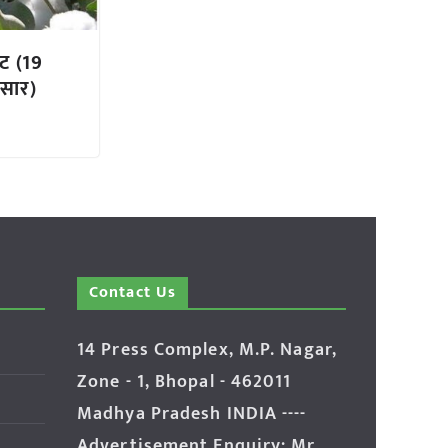
ट (19
ुसार)
Contact Us
14 Press Complex, M.P. Nagar,
Zone - 1, Bhopal - 462011
Madhya Pradesh INDIA ----
Advertisement Enquiry: Mr.