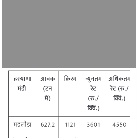
हरयाणा
आवक
क़िस्म
न्यूनतम
अधिकतम
मंडी
(टन
रेट
रेट (रु./
में)
(रु./
क्विं.)
क्विं.)
मडलौडा
627.2
1121
3601
4550