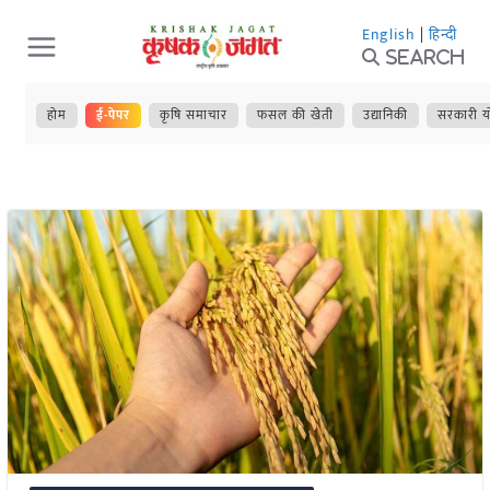
Skip
English
|
हिन्दी
to
Search
content
होम
ई-पेपर
कृषि समाचार
फसल की खेती
उद्यानिकी
सरकारी य