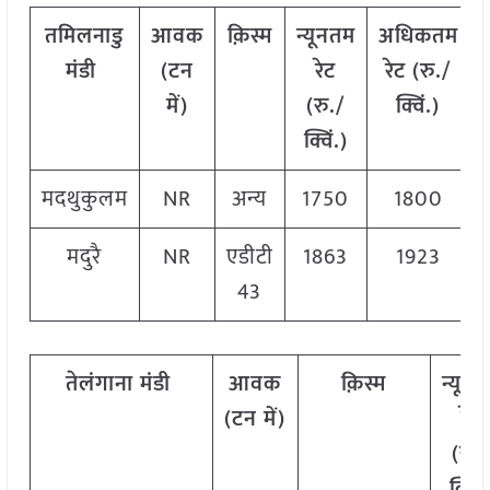
तमिलनाडु
आवक
क़िस्म
न्यूनतम
अधिकतम
मंडी
(टन
रेट
रेट (रु./
में)
(रु./
क्विं.)
क्विं.)
क
मदथुकुलम
NR
अन्य
1750
1800
मदुरै
NR
एडीटी
1863
1923
43
तेलंगाना मंडी
आवक
क़िस्म
न्यून
(टन में)
रेट
(रु.
क्विं.