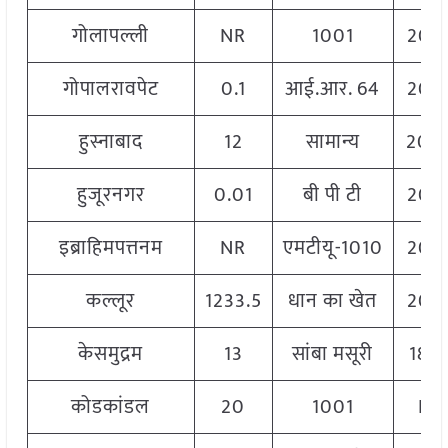
गोलापल्ली
NR
1001
206
गोपालरावपेट
0.1
आई.आर. 64
206
हुस्नाबाद
12
सामान्य
204
हुजूरनगर
0.01
बी पी टी
206
इब्राहिमपत्तनम
NR
एमटीयू-1010
206
कल्लूर
1233.5
धान का खेत
206
केसमुद्रम
13
सांबा मसूरी
180
कोडकांडल
20
1001
NR