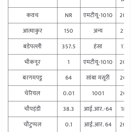
कवच
NR
एमटीयू-1010
204
आत्माकुर
150
अन्य
210
बडेपल्ली
357.5
हंसा
177
भीकनूर
1
एमटीयू-1010
204
बरगमपडु
64
सांबा मसूरी
206
चेरियल
0.01
1001
206
चौपड़ंडी
38.3
आई.आर.-64
186
चौटुप्पल
0.1
आई.आर. 64
200