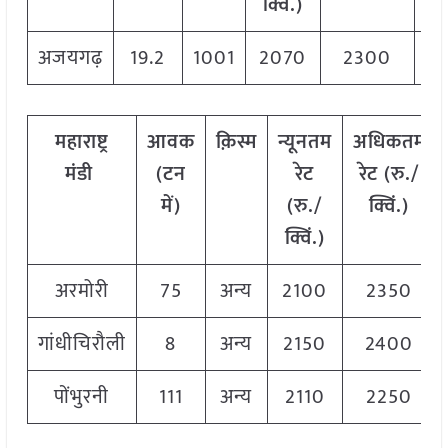
क्विं.)
क्व
अजयगढ़
19.2
1001
2070
2300
2
महाराष्ट्र
आवक
क़िस्म
न्यूनतम
अधिकतम
मंडी
(टन
रेट
रेट (रु./
में)
(रु./
क्विं.)
क्विं.)
अरमोरी
75
अन्य
2100
2350
गांधीचिरौली
8
अन्य
2150
2400
पोंभुरनी
111
अन्य
2110
2250