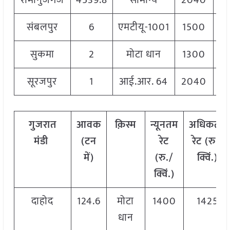
रामानुजगंज
4539.8
सामान्य
2040
संबलपुर
6
एमटीयू-1001
1500
सुकमा
2
मोटा धान
1300
सूरजपुर
1
आई.आर. 64
2040
गुजरात
आवक
क़िस्म
न्यूनतम
अधिकतम
मंडी
(टन
रेट
रेट (रु./
में)
(रु./
क्विं.)
क्विं.)
दाहोद
124.6
मोटा
1400
1425
धान