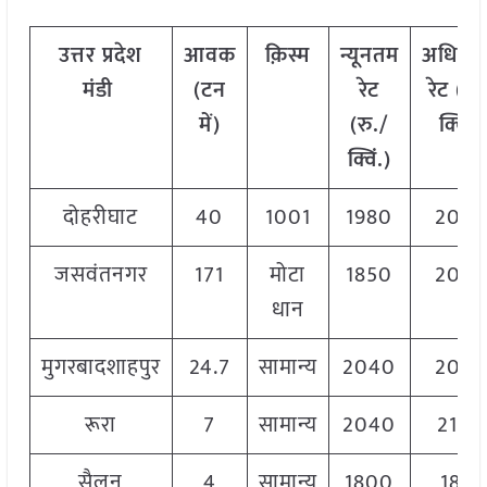
उत्तर प्रदेश
आवक
क़िस्म
न्यूनतम
अधिक
मंडी
(टन
रेट
रेट (रु.
में)
(रु./
क्विं.)
क्विं.)
दोहरीघाट
40
1001
1980
204
जसवंतनगर
171
मोटा
1850
208
धान
मुगरबादशाहपुर
24.7
सामान्य
2040
204
रूरा
7
सामान्य
2040
2100
सैलून
4
सामान्य
1800
1815