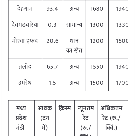
देहगाम
93.4
अन्य
1680
1940
देवगढबरिया
0.3
सामान्य
1300
1330
मोरवा हफद
20.6
धान
1200
1600
का खेत
तलोद
65.7
अन्य
1550
1940
उमरेथ
1.5
अन्य
1500
1700
मध्य
आवक
क़िस्म
न्यूनतम
अधिकतम
म
प्रदेश
(टन
रेट
रेट (रु./
र
मंडी
में)
(रु./
क्विं.)
(र