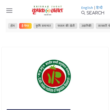
Skip
English
|
हिन्दी
to
Search
content
होम
ई-पेपर
कृषि समाचार
फसल की खेती
उद्यानिकी
सरकारी य