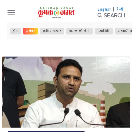
Skip
English
|
हिन्दी
to
Search
content
होम
ई-पेपर
कृषि समाचार
फसल की खेती
उद्यानिकी
सरकारी य