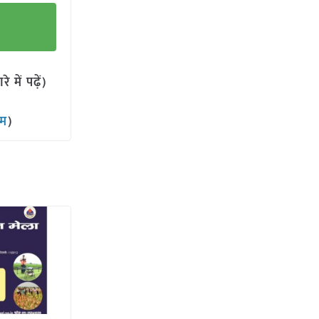
में पढ़ें)
ाम
)