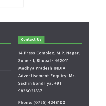
Contact Us
14 Press Complex, M.P. Nagar,
Zone - 1, Bhopal - 462011
Madhya Pradesh INDIA ----
Advertisement Enquiry: Mr.
Sachin Bondriya, +91
9826021837
Phone: (0755) 4248100