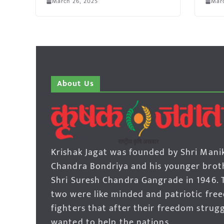
March 26, 2025
Mar
About Us
Krishak Jagat was founded by Shri Mani
Chandra Bondriya and his younger brot
Shri Suresh Chandra Gangrade in 1946. 
two were like minded and patriotic fre
fighters that after their freedom strug
wanted to help the nations