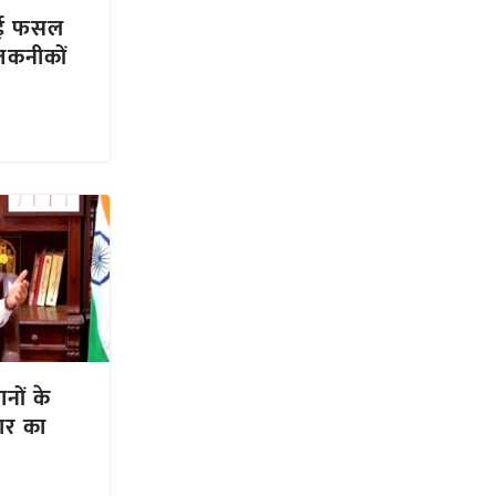
 नई फसल
तकनीकों
ानों के
ार का