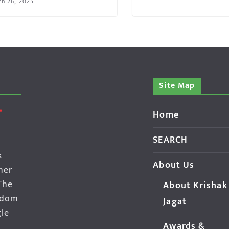
ch 26, 2025
Site Map
Home
SEARCH
k
About Us
her
The
About Krishak
edom
Jagat
gle
Awards &