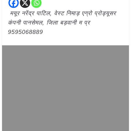
मयूर नरेंद्र पाटिल, वेस्ट निमाड़ एग्रो प्रोड्यूसर
कंपनी पानसेमल, जिला बड़वानी म प्र
9595068889