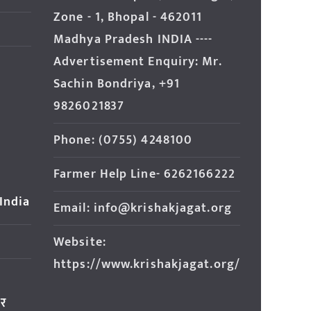
Zone - 1, Bhopal - 462011
Madhya Pradesh INDIA ----
Advertisement Enquiry: Mr.
Sachin Bondriya, +91
9826021837
Phone: (0755) 4248100
Farmer Help Line- 6262166222
 India
Email: info@krishakjagat.org
Website:
https://www.krishakjagat.org/
ार