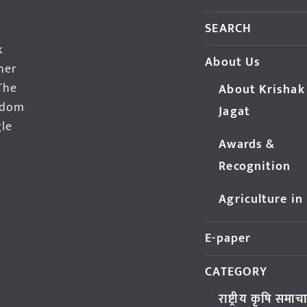
SEARCH
k
About Us
her
The
About Krishak
edom
Jagat
gle
Awards &
Recognition
Agriculture in
E-paper
CATEGORY
राष्ट्रीय कृषि समाच