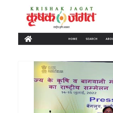
Skip
to
content
HOME
SEARCH
ABO