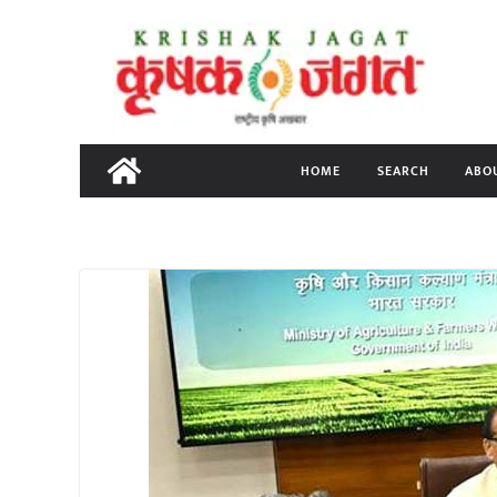
Skip
to
content
HOME
SEARCH
ABO