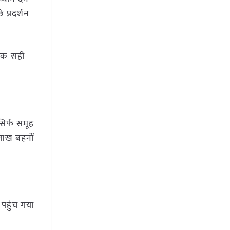
 प्रदर्शन
ं तक सही
िर्फ समूह
 लाख बहनों
 पहुंच गया