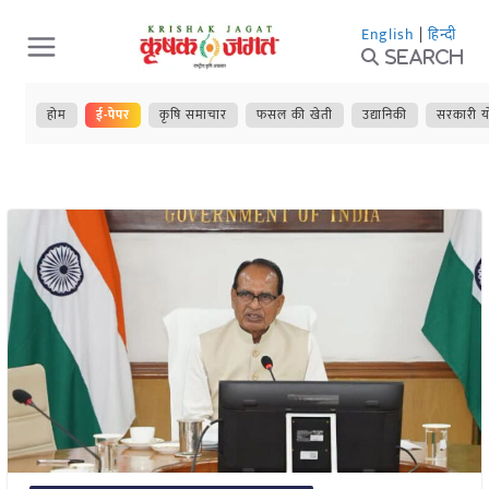
Skip
English
|
हिन्दी
to
Search
content
होम
ई-पेपर
कृषि समाचार
फसल की खेती
उद्यानिकी
सरकारी य