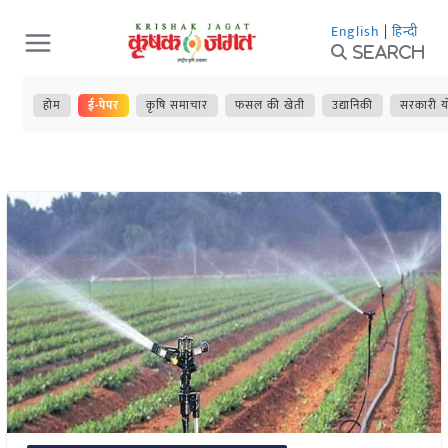
Skip
English
|
हिन्दी
to
Search
content
होम
ई-पेपर
कृषि समाचार
फसल की खेती
उद्यानिकी
सरकारी य