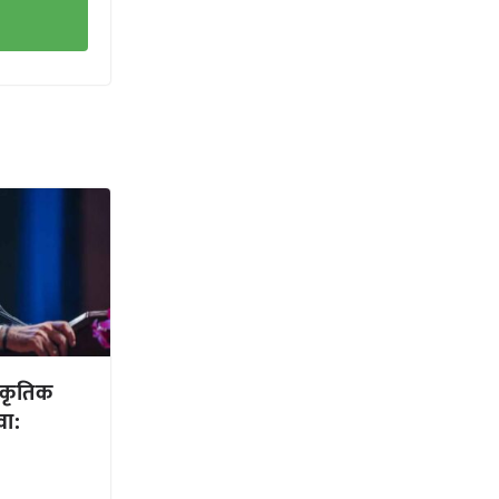
ाकृतिक
वा: