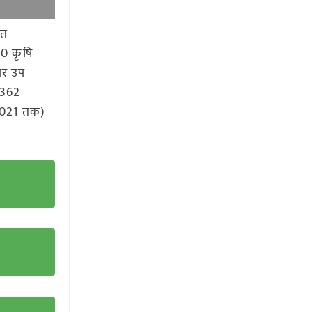
हत
30 कृषि
पर उप
 362
 2021 तक)