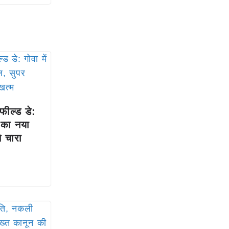
ल्ड डे:
ी का नया
े चारा