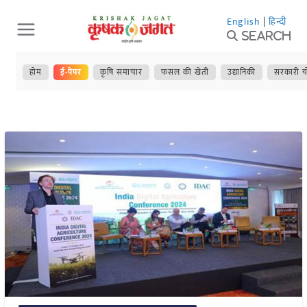
Skip
English
|
हिन्दी
to
Search
content
होम
ई-पेपर
कृषि समाचार
फसल की खेती
उद्यानिकी
सरकारी य